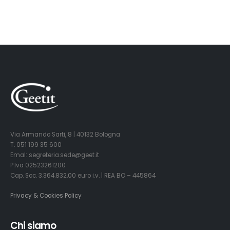
Via Armando Sarti, 8 | 40132 Bologna
T. 051 199 35 600
Emal: segreteria.sede@geet.it
P.Iva 02523261200
Cap. Soc. 3.364.832,00 euro i.v. | REA BO – 445864
Privacy & Cookies Policy
Chi siamo