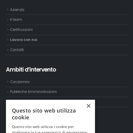
Azienda
Il team
Certificazioni
Lavora con noi
Contatti
Ambiti d’intervento
Condomini
Pubbliche Amministrazioni
Settore industriale e terziario
×
Questo sito web utilizza
cookie
Servizi
Questo sito web utilizza i cookie per
migliorare la tua esperienza di navigazione.