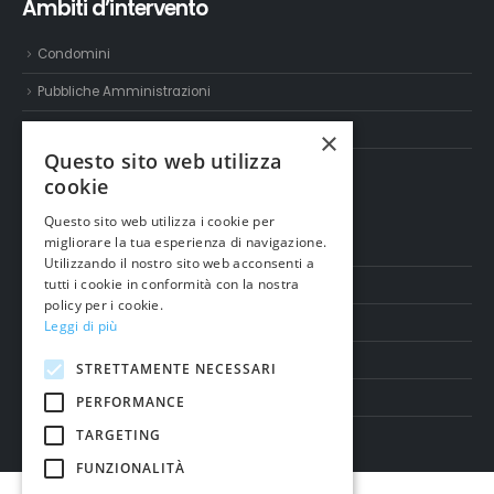
Ambiti d’intervento
Condomini
Pubbliche Amministrazioni
Settore industriale e terziario
×
Questo sito web utilizza
cookie
Servizi
Questo sito web utilizza i cookie per
migliorare la tua esperienza di navigazione.
Servizio Enercia e EPC
Utilizzando il nostro sito web acconsenti a
tutti i cookie in conformità con la nostra
Efficientamento Energetico
policy per i cookie.
Diagnosi Energetica
Leggi di più
Manutenzione Impianti e Contabilizzazione
STRETTAMENTE NECESSARI
Incentivi
PERFORMANCE
TARGETING
FUNZIONALITÀ