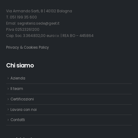
Via Armando Sarti, 8 | 40132 Bologna
T. 051 199 35 600
Emal: segreteria.sede@geet.it
P.Iva 02523261200
Cap. Soc. 3.364.832,00 euro i.v. | REA BO – 445864
Privacy & Cookies Policy
Chi siamo
Azienda
Il team
Certificazioni
Lavora con noi
Contatti