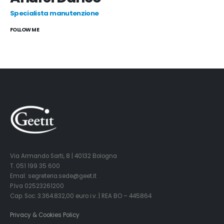
Specialista manutenzione
FOLLOW ME
Via Armando Sarti, 8 | 40132 Bologna
T. 051 199 35 600
Emal: segreteria.sede@geet.it
P.Iva 02523261200
Cap. Soc. 3.364.832,00 euro i.v. | REA BO – 445864
Privacy & Cookies Policy