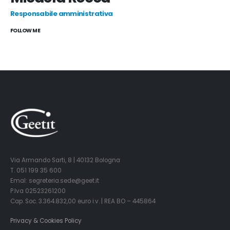
Responsabile amministrativa
FOLLOW ME
Via Armando Sarti, 8 | 40132 Bologna
T. 051 199 35 600
Emal: segreteria.sede@geet.it
P.Iva 02523261200
Cap. Soc. 3.364.832,00 euro i.v. | REA BO – 445864
Privacy & Cookies Policy