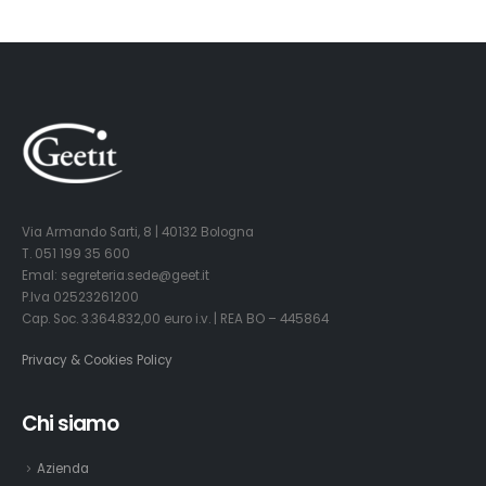
Via Armando Sarti, 8 | 40132 Bologna
T. 051 199 35 600
Emal: segreteria.sede@geet.it
P.Iva 02523261200
Cap. Soc. 3.364.832,00 euro i.v. | REA BO – 445864
Privacy & Cookies Policy
Chi siamo
Azienda