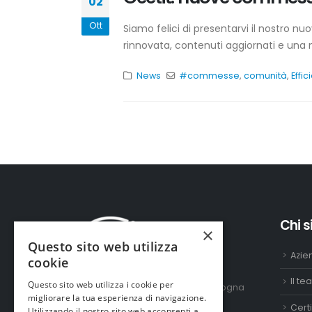
02
Ott
Siamo felici di presentarvi il nostro n
rinnovata, contenuti aggiornati e una n
News
#commesse
,
comunità
,
Effi
Chi 
×
Questo sito web utilizza
Azie
cookie
Il t
Questo sito web utilizza i cookie per
Via Armando Sarti, 8 | 40132 Bologna
migliorare la tua esperienza di navigazione.
T. 051 199 35 600
Certi
Utilizzando il nostro sito web acconsenti a