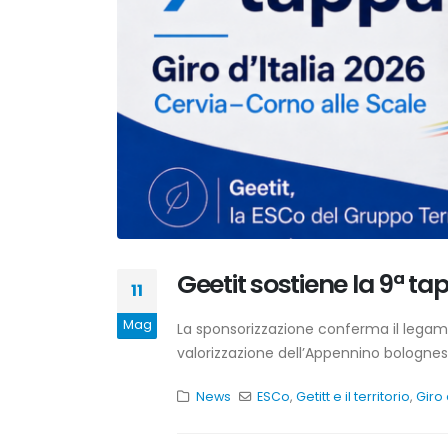
Geetit sostiene la 9ª tap
11
Mag
La sponsorizzazione conferma il legame 
valorizzazione dell’Appennino bolognes
News
ESCo
,
Getitt e il territorio
,
Giro 