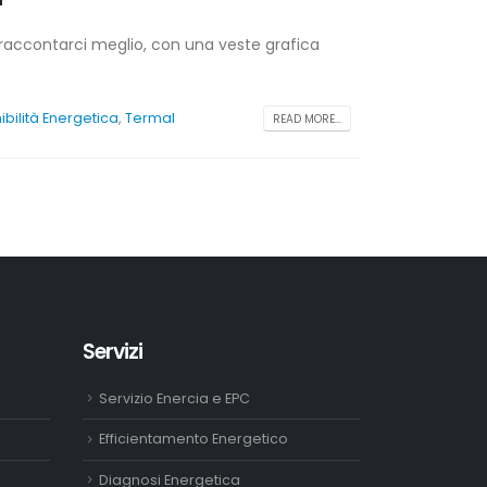
i raccontarci meglio, con una veste grafica
ibilità Energetica
,
Termal
READ MORE...
Servizi
Servizio Enercia e EPC
Efficientamento Energetico
Diagnosi Energetica