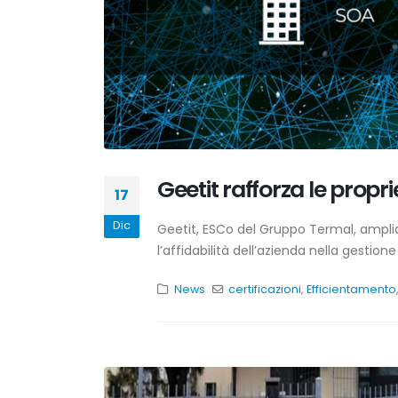
Geetit rafforza le propr
17
Dic
Geetit, ESCo del Gruppo Termal, amplia
l’affidabilità dell’azienda nella gestio
News
certificazioni
,
Efficientamento