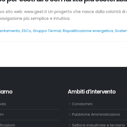
uovo sito web: www.geet.it Un progetto che nasce dalla volontà d
avigazione più semplice e intuitiva.
cientamento
,
ESCo
,
Gruppo Termal
,
Riqualificazione energetica
,
Sosten
siamo
Ambiti d’intervento
nda
Condomini
eam
Pubbliche Amministrazioni
ficazioni
Settore industriale e terziario