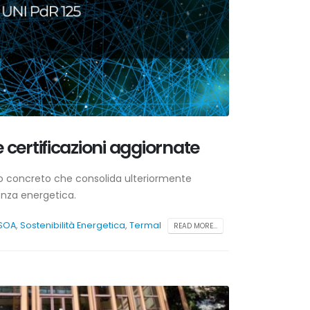
e certificazioni aggiornate
sso concreto che consolida ulteriormente
ienza energetica.
SOA
,
Sostenibilità Energetica
,
Termal
READ MORE...