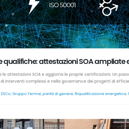
ie qualifiche: attestazioni SOA ampliate 
 le attestazioni SOA e aggiorna le proprie certificazioni. Un pa
ne di interventi complessi e nella governance dei progetti di effic
,
ESCo
,
Gruppo Termal
,
parità di genere
,
Riqualificazione energetica
,