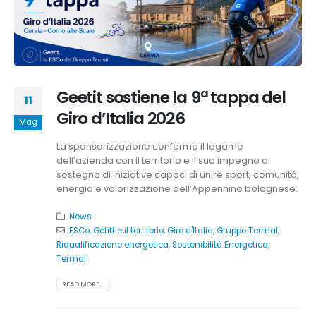
Geetit sostiene la 9ª tappa del
11
Giro d’Italia 2026
Mag
La sponsorizzazione conferma il legame
dell’azienda con il territorio e il suo impegno a
sostegno di iniziative capaci di unire sport, comunità,
energia e valorizzazione dell’Appennino bolognese.
News
ESCo
,
Getitt e il territorio
,
Giro d'Italia
,
Gruppo Termal
,
Riqualificazione energetica
,
Sostenibilità Energetica
,
Termal
READ MORE...