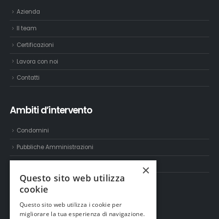
Azienda
Il team
Certificazioni
Lavora con noi
Contatti
Ambiti d’intervento
Condomini
Pubbliche Amministrazioni
Settore industriale e terziario
×
Questo sito web utilizza
cookie
Servizi
Questo sito web utilizza i cookie per
migliorare la tua esperienza di navigazione.
Servizio Enercia e EPC