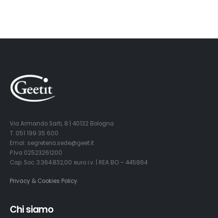
Via Armando Sarti, 8 | 40132 Bologna
T. 051 199 35 600
Emal: segreteria.sede@geet.it
P.Iva 02523261200
Cap. Soc. 3.364.832,00 euro i.v. | REA BO – 445864
Privacy & Cookies Policy
Chi siamo